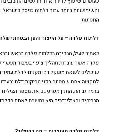
כעושים שיפוץ לדירה אחד הדגשים החשובים הוא
והשימושיות ביותר עבור דלתות כניסה בישראל. נ
החסינות
דלתות פלדה – על הייצור והפן הבטחוני שלה
כאמור לעיל, הבחירה בדלתות פלדה בראש ובראש
פלדה אשר עוברות תהליך ציפוי בעיבוד תעשיית
שיכולים לשאת משקל רב ומקנים לדלת עמידות.
למקשה אחת שחסינה בפני טריקות דלת ורעידות 
ברמה גבוהה. התקן מפרט גם את מספר הצילינדר
הבריחים והצילינדרים היא נחשבת לאחת הדלתות
דלתות פלדה מעוצבות – מה בקטלוג?