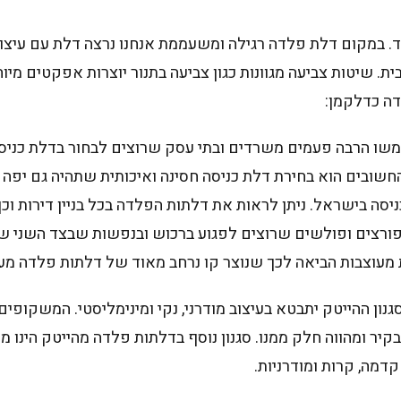
ד. במקום דלת פלדה רגילה ומשעממת אנחנו נרצה דלת עם עיצוב
ת. שיטות צביעה מגוונות כגון צביעה בתנור יוצרות אפקטים מי
דה כדלקמן:
משו הרבה פעמים משרדים ובתי עסק שרוצים לבחור בדלת כניסה
ובים הוא בחירת דלת כניסה חסינה ואיכותית שתהיה גם יפה מ
ניסה בישראל. ניתן לראות את דלתות הפלדה בכל בניין דירות וכן
פורצים ופולשים שרוצים לפגוע ברכוש ובנפשות שבצד השני ש
מעוצבות הביאה לכך שנוצר קו נרחב מאוד של דלתות פלדה מעוצ
הייטק יתבטא בעיצוב מודרני, נקי ומינימליסטי. המשקופים ש
בקיר ומהווה חלק ממנו. סגנון נוסף בדלתות פלדה מהייטק הינ
דמה, קרות ומודרניות.