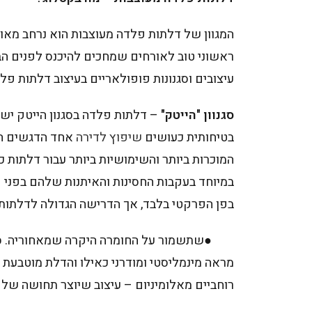
המגוון של דלתות פלדה מעוצבות הוא נרחב מאו
ראשוני טוב לאורחים שמחכים להיכנס לפנים הבי
עיצובים וסגנונות פופולאריים בעיצוב דלתות פל
סגנוון "הייטק"
– דלתות פלדה בסגנון הייטק יש
בטיחותית כעושים
שיפוץ
לדירה
אחד הדגשים החש
המוכרות ביותר והשימושיות ביותר עבור דלתות כ
במיוחד בעקבות החסינות והאיתנות שלהם בפני 
בפן הפרקטי בלבד, אך הדרישה הגדולה לדלתות 
●שתשמור על החומרה היקרה שמאחוריה. סגנון ה
מראה מינמליסטי ומודרני כאילו והדלת מוטבעת 
רוחביים מאלומיניום – עיצוב שיוצר תחושה של ק